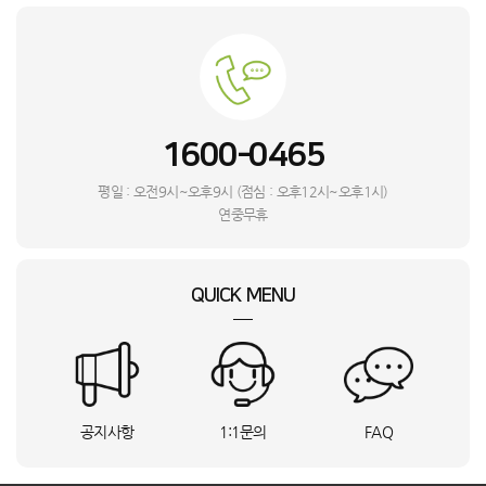
김**
경기 이천시
A9프로 15Ah
상담요청
정**
강원특별자치도 원주시
WA23A8377KV
상담요청
박**
전북특별자치도 완주군
ST808_W
상담요청
쌍**
경북 고령군
NK-45
상담요청
한**
부산 영도구
RS84DG5002M9
상담요청
1600-0465
한**
부산 영도구
AF60F19D11WS
상담요청
최**
경기 광주시
HS3E400-NGK
상담요청
평일 : 오전9시~오후9시 (점심 : 오후12시~오후1시)
조**
경기 의정부시
FQ18GW1HR1
상담요청
연중무휴
이**
경남 거제시
FQ18GW1HR1
상담요청
제**
경북 의성군
RK70F49F1DD
상담요청
QUICK MENU
장**
전북특별자치도 군산시
RARP-0091GAWSD
상담요청
송**
경남 양산시
오르고맥스프로
상담요청
인**
강원특별자치도 인제군
TE-701
상담요청
한**
대구 북구
RC-1000S
상담요청
김**
경북 칠곡군
F17HTP
상담요청
공지사항
1:1문의
FAQ
한**
서울 강남구
KREXAM440.35.B
상담요청
고**
제주특별자치도 제주시
ST808_W
상담요청