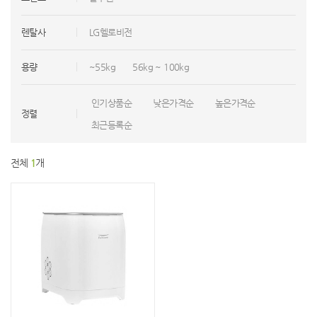
렌탈사
LG헬로비전
용량
~55kg
56kg ~ 100kg
인기상품순
낮은가격순
높은가격순
정렬
최근등록순
전체
1
개