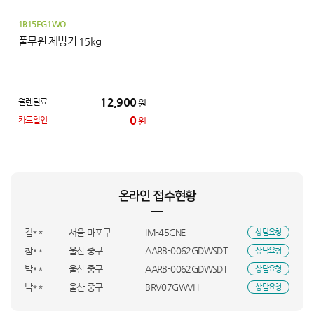
1B15EG1WO
풀무원 제빙기 15kg
12,900
월렌탈료
원
0
카드할인
원
신**
강원특별자치도 정선군
WDS-8000E(온수)
상담요청
켑**
서울 송파구
X4_직수
상담요청
양**
경기 화성시
JL05PRO
상담요청
온라인 접수현황
조**
전북특별자치도 정읍시
SR-C25DSC
상담요청
박**
울산 중구
SQ06EZ1WBS
상담요청
김**
서울 마포구
IM-45CNE
상담요청
참**
울산 중구
AARB-0062GDWSDT
상담요청
박**
울산 중구
AARB-0062GDWSDT
상담요청
박**
울산 중구
BRV07GWVH
상담요청
진**
VK-470
상담요청