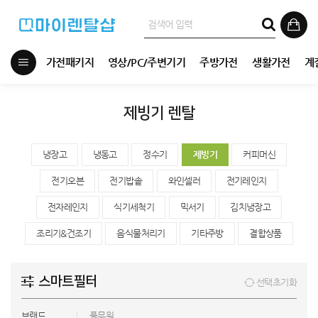
가전패키지
영상/PC/주변기기
주방가전
생활가전
계
제빙기 렌탈
냉장고
냉동고
정수기
제빙기
커피머신
전기오븐
전기밥솥
와인셀러
전기레인지
전자레인지
식기세척기
믹서기
김치냉장고
조리기&건조기
음식물처리기
기타주방
결합상품
스마트필터
선택초기화
브랜드
풀무원