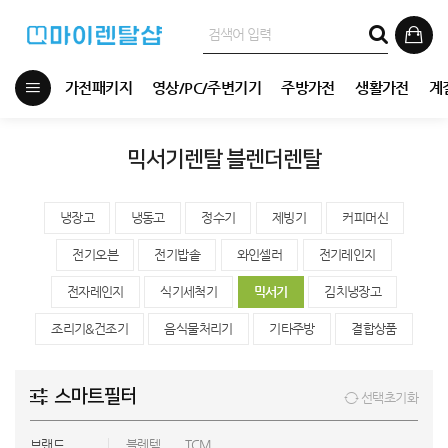
가전패키지
영상/PC/주변기기
주방가전
생활가전
계
믹서기렌탈 블렌더렌탈
냉장고
냉동고
정수기
제빙기
커피머신
전기오븐
전기밥솥
와인셀러
전기레인지
전자레인지
식기세척기
믹서기
김치냉장고
조리기&건조기
음식물처리기
기타주방
결합상품
스마트필터
선택초기화
브랜드
블렌텍
TCM