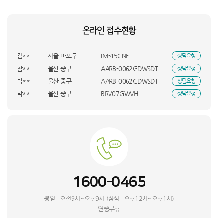
켑**
서울 송파구
X4_직수
상담요청
양**
경기 화성시
JL05PRO
상담요청
온라인 접수현황
조**
전북특별자치도 정읍시
SR-C25DSC
상담요청
박**
울산 중구
SQ06EZ1WBS
상담요청
김**
서울 마포구
IM-45CNE
상담요청
참**
울산 중구
AARB-0062GDWSDT
상담요청
박**
울산 중구
AARB-0062GDWSDT
상담요청
박**
울산 중구
BRV07GWVH
상담요청
진**
VK-470
상담요청
김**
경기 이천시
A9프로 15Ah
상담요청
정**
강원특별자치도 원주시
WA23A8377KV
상담요청
박**
전북특별자치도 완주군
ST808_W
상담요청
쌍**
경북 고령군
NK-45
상담요청
한**
부산 영도구
RS84DG5002M9
상담요청
1600-0465
한**
부산 영도구
AF60F19D11WS
상담요청
최**
경기 광주시
HS3E400-NGK
상담요청
평일 : 오전9시~오후9시 (점심 : 오후12시~오후1시)
조**
경기 의정부시
FQ18GW1HR1
상담요청
연중무휴