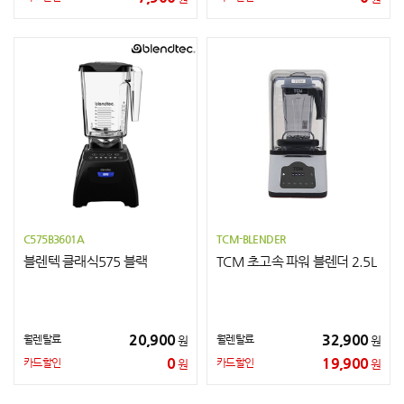
C575B3601A
TCM-BLENDER
블렌텍 클래식575 블랙
TCM 초고속 파워 블렌더 2.5L
20,900
32,900
월렌탈료
월렌탈료
원
원
0
19,900
카드할인
카드할인
원
원
신**
강원특별자치도 정선군
WDS-8000E(온수)
상담요청