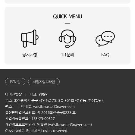
이**
경남 거제시
FQ18GW1HR1
상담요청
제**
경북 의성군
RK70F49F1DD
상담요청
QUICK MENU
장**
전북특별자치도 군산시
RARP-0091GAWSD
상담요청
송**
경남 양산시
오르고맥스프로
상담요청
인**
강원특별자치도 인제군
TE-701
상담요청
한**
대구 북구
RC-1000S
상담요청
김**
경북 칠곡군
F17HTP
상담요청
공지사항
1:1문의
FAQ
한**
서울 강남구
KREXAM440.35.B
상담요청
고**
제주특별자치도 제주시
ST808_W
상담요청
이**
경북 구미시
슬래드러너
상담요청
김**
경기 시흥시
FQ18GW1HR1
상담요청
PC버전
사업자정보확인
김**
경기 시흥시
F17HTP+RH10WTW
상담요청
마이렌탈샵
대표. 임형민
김**
경기 시흥시
BD-AH70T
상담요청
주소. 울산광역시 중구 성안1길 75, 3층 301호 (성안동, 한샘빌딩)
김**
경기 시흥시
RS70F65Q2F
상담요청
팩스.
이메일. westkingstar@naver.com
한**
서울 강남구
KREXAM440.35.B
상담요청
통신판매업신고번호. 제 2016울산중구0228 호
사업자등록번호 : 183-25-00327
원**
전북특별자치도 전주시
A320S
상담요청
개인정보보호책임자. 임형민 (westkingstar@naver.com)
구**
서울 강동구
LH55BEFHLBFXKR
상담요청
Copyright ⓒ Rental All rights reserved.
전**
DCS-1G
상담요청