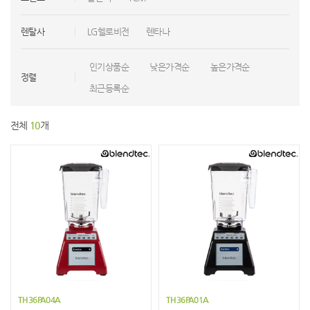
렌탈사
LG헬로비전
렌타나
인기상품순
낮은가격순
높은가격순
정렬
최근등록순
전체
10
개
TH36PA04A
TH36PA01A