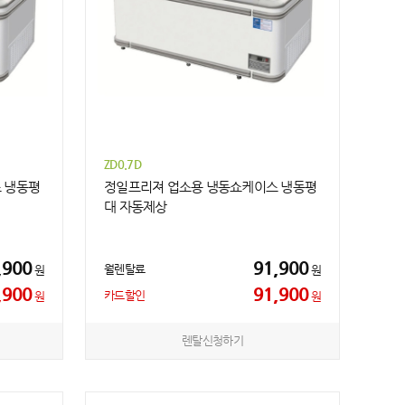
ZD0.7D
 냉동평
정일프리져 업소용 냉동쇼케이스 냉동평
대 자동제상
,900
91,900
월렌탈료
원
원
,900
91,900
카드할인
원
원
렌탈신청하기