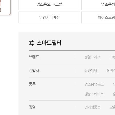
업소용오븐/그릴
업소용튀
품
무인커피머신
아이스크림
스마트필터
브랜드
정일프리져
그
렌탈사
동양렌탈
유버
품목
업소용냉동고
냉장쇼케이스
정렬
인기상품순
낮