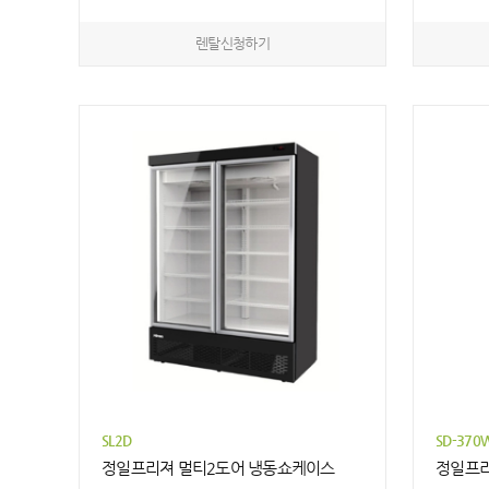
렌탈신청하기
SL2D
SD-370
정일프리져 멀티2도어 냉동쇼케이스
정일프리