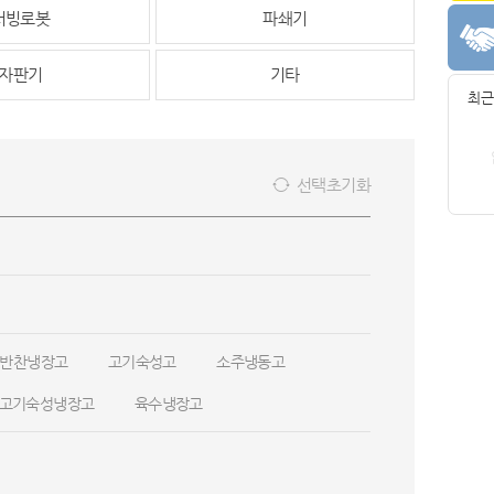
서빙로봇
파쇄기
자판기
기타
최근
선택초기화
반찬냉장고
고기숙성고
소주냉동고
고기숙성냉장고
육수냉장고