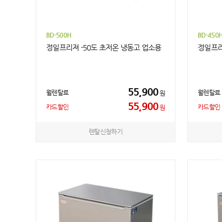
BD-500H
BD-450
정일프리져 -50도 초저온 냉동고 업소용
정일프리
55,900
월렌탈료
월렌탈료
원
55,900
카드할인
카드할인
원
렌탈신청하기