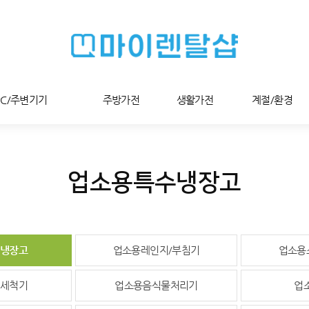
PC/주변기기
주방가전
생활가전
계절/환경
업소용특수냉장고
냉장고
업소용레인지/부침기
업소용
세척기
업소용음식물처리기
업