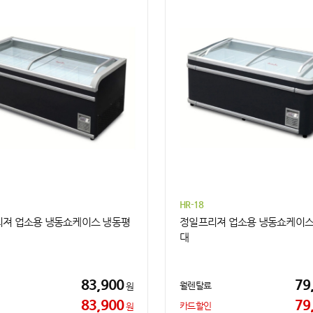
HR-18
져 업소용 냉동쇼케이스 냉동평
정일프리져 업소용 냉동쇼케이스
대
83,900
79
월렌탈료
원
83,900
79
카드할인
원