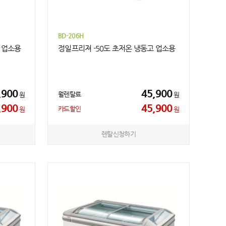
BD-206H
 업소용
정일프리져 -50도 초저온 냉동고 업소용
,900
45,900
월렌탈료
원
원
,900
45,900
카드할인
원
원
렌탈신청하기