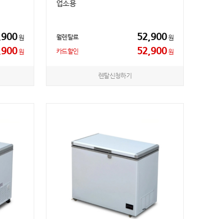
업소용
,900
52,900
월렌탈료
원
원
,900
52,900
카드할인
원
원
렌탈신청하기