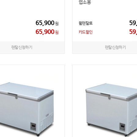
업소용
65,900
59
월렌탈료
원
65,900
59
카드할인
원
렌탈신청하기
렌탈신청하기