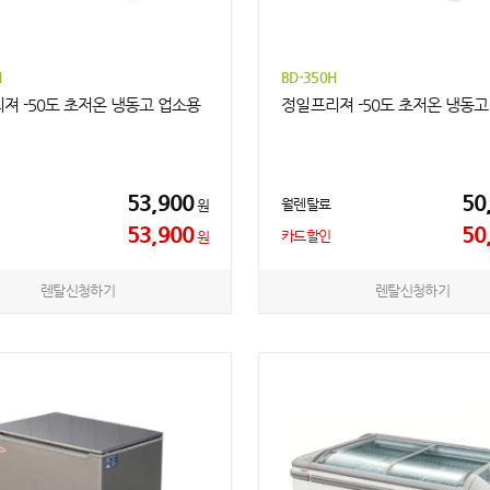
H
BD-350H
져 -50도 초저온 냉동고 업소용
정일프리져 -50도 초저온 냉동고
53,900
50
월렌탈료
원
53,900
50
카드할인
원
렌탈신청하기
렌탈신청하기