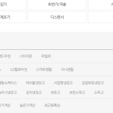
김기
취반기/국솥
제조기
디스펜서
랜드우성
스타리온
라셀르
스
LG헬로비전
스마트렌탈
이니렌탈
냉동쇼케이스
테이블냉장고
서랍형냉장고
김밥토핑냉장고
슬러시냉장고
김치냉장고
보온고
보온소독고
소독고
은가격순
높은가격순
최근등록순