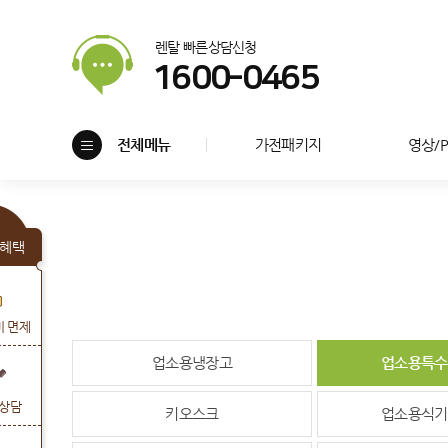
렌탈 빠른상담신청
1600-0465
전체메뉴
가전패키지
영상/
혜택
비 면제
업소용냉장고
업소용특수
상담
키오스크
업소용식기