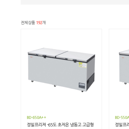
전체상품
192
개
BD-650A++
BD-550
정일프리져 -65도 초저온 냉동고 고급형
정일프리