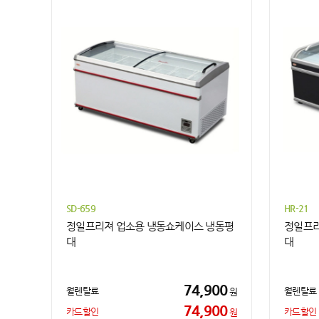
SD-659
HR-21
정일프리져 업소용 냉동쇼케이스 냉동평
정일프리
대
대
74,900
월렌탈료
월렌탈료
원
74,900
카드할인
카드할인
원