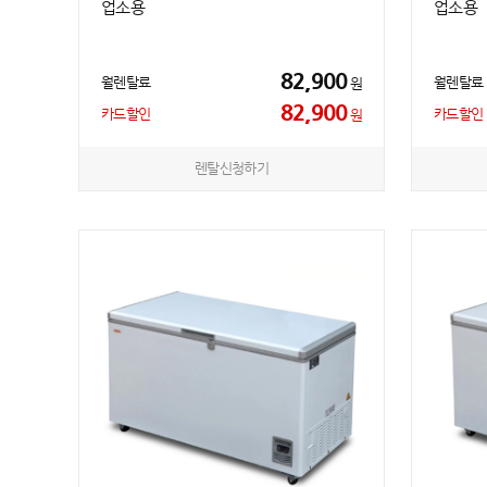
업소용
업소용
82,900
월렌탈료
월렌탈료
원
82,900
카드할인
카드할인
원
렌탈신청하기