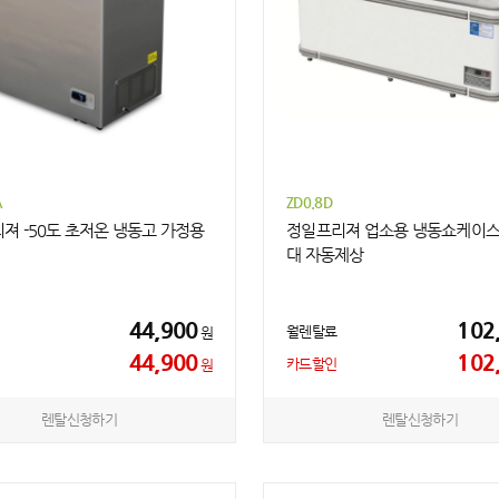
A
ZD0.8D
져 -50도 초저온 냉동고 가정용
정일프리져 업소용 냉동쇼케이스
대 자동제상
44,900
102
월렌탈료
원
44,900
102
카드할인
원
렌탈신청하기
렌탈신청하기