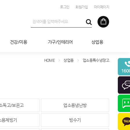
로그인
회원가입
마이페이지
건강/미용
가구/인테리어
상업용
HOME
상업용
업소용특수냉장고
소독고/보온고
업소용냉난방
소용제빙기
빙수기