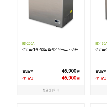
BD-200A
BD-150
정일프리져 -50도 초저온 냉동고 가정용
정일프리
46,900
월렌탈료
월렌탈료
원
46,900
카드할인
카드할인
원
렌탈신청하기