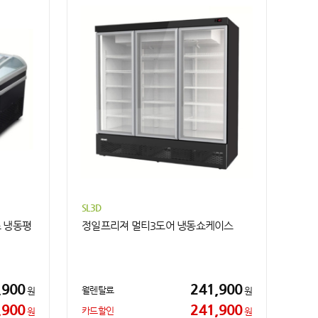
SL3D
 냉동평
정일프리져 멀티3도어 냉동쇼케이스
,900
241,900
월렌탈료
원
원
,900
241,900
카드할인
원
원