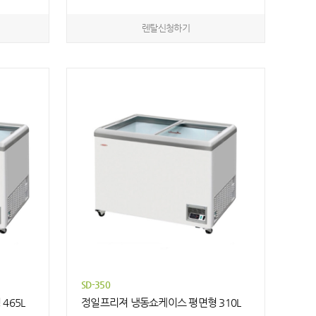
렌탈신청하기
SD-350
465L
정일프리져 냉동쇼케이스 평면형 310L